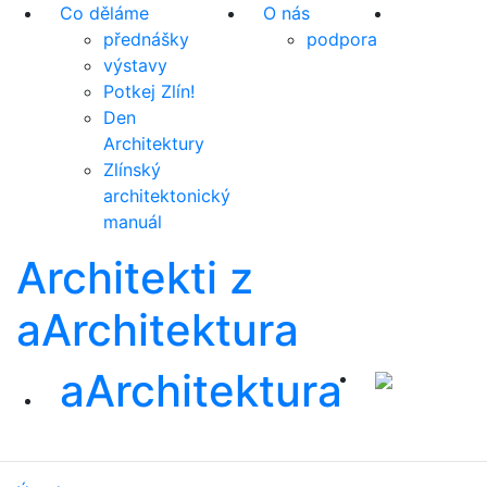
Co děláme
O nás
přednášky
podpora
výstavy
Potkej Zlín!
Den
Architektury
Zlínský
architektonický
manuál
Architekti z
aArchitektura
aArchitektura