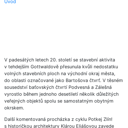
Úvod
V padesátých letech 20. století se stavební aktivita
v tehdejším Gottwaldově přesunula kvůli nedostatku
volných stavebních ploch na východní okraj města,
do oblasti označované jako Bartošova čtvrť. V těsném
sousedství baťovských čtvrtí Podvesná a Zálešná
vyrostlo během jednoho desetiletí několik důležitých
veřejných objektů spolu se samostatným obytným
okrskem.
Další komentovaná procházka z cyklu Potkej Zlín!
s historičkou architektury Klárou Eliášovou zavede