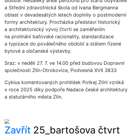
sídliště. Nedaleký areál penzionu pro starší obyvatele
a Střední zdravotnická škola od Ivana Bergmanna
oblast v devadesátých letech doplnily o postmoderní
formy architektury. Procházka představí historický
a architektonický vývoj čtvrti se zaměřením
na prolínání baťovské racionality, standardizace
a typizace do poválečného období a státem řízené
bytové a občanské výstavby.
Sraz: v neděli 27. 7. ve 14.00 před budovou Dopravní
společnosti Zlín-Otrokovice, Podvesná XVII 3833
Cyklus komentovaných prohlídek Potkej Zlín! vzniká
v roce 2025 díky podpoře Nadace české architektury
a statutárního města Zlín.
Zavřít
25_bartošova čtvrt