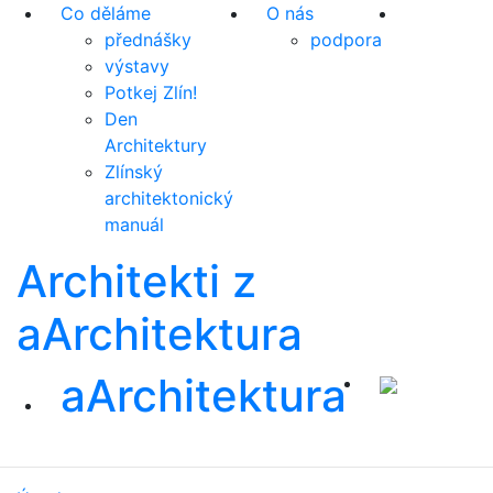
Co děláme
O nás
přednášky
podpora
výstavy
Potkej Zlín!
Den
Architektury
Zlínský
architektonický
manuál
Architekti z
aArchitektura
aArchitektura