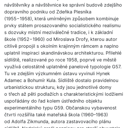
návštěvníky a návštěvnice ke správní budově zdejšího
dopravního podniku od Zdeňka Plesníka
(1955−1958), která umírněným způsobem kombinuje
prvky státem prosazovaného socialistického realismu
s dozvuky místní meziválečné tradice, i k základní
škole (1952−1960) od Miroslava Drofy, kterou autor
citlivě propojil s okolním krajinným rámcem a naplno
uplatnil inspiraci skandinávskou architekturou. Přilehlé
sídliště, realizované po roce 1958, poprvé ve městě
využívá celostátně uplatněné panelové typologie G57.
Tu ve zdejším výzkumném ústavu vyvinuli Hynek
Adamec a Bohumír Kula. Sídliště dostalo pravidelnou
urbanistickou strukturu, kdy jsou jednotlivé domy
o třech až pěti podlažích s charakteristickými lodžiemi
uspořádány do řad kolem ústředního objektu
experimentálního typu G59. Občanskou vybavenost
čtvrti rozšířila také mateřská škola (1960–1963)
od Adolfa Zikmunda, autora zastavovacího plánu